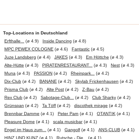
Top-Locations in Deutschland
Erfthalle...
(ø 4.9)
Inside Dancing
(ø 4.8)
MPC PEWEX COLOGNE
(ø 4.6)
Fantastic
(ø 4.5)
Juze Landsberg
(ø 4.4)
JAKES
(ø 4.3)
Em Höttche
(ø 4.3)
Alte-Hütte
(ø 4.3)
PIRATENRESTAURANT...
(ø 4.3)
Nest
(ø 4.3)
Muna
(ø 4.3)
PASSION
(ø 4.2)
Rheinpark...
(ø 4.2)
Dix-Club
(ø 4.2)
BANANE
(ø 4.2)
Skylab Frickenhausen
(ø 4.2)
Prisma Club
(ø 4.2)
Alte Post
(ø 4.2)
Z-Bau
(ø 4.2)
Rex Club
(ø 4.2)
Sabotage-Club...
(ø 4.2)
Club Sharky
(ø 4.2)
Grünspan
(ø 4.2)
Ta Töff
(ø 4.2)
discothek mirage
(ø 4.2)
Brennbar Damme
(ø 4.1)
Peter Pam
(ø 4.1)
OTANTIK
(ø 4.1)
Pleasure Dome
(ø 4.1)
scala musicbar
(ø 4.1)
Engel im Haus zum...
(ø 4.1)
Gangolf
(ø 4.1)
ANS-CLUB
(ø 4.1)
HINZ UND KUNZ
(ø 4.1)
Rutsche - Die...
(ø 4.1)