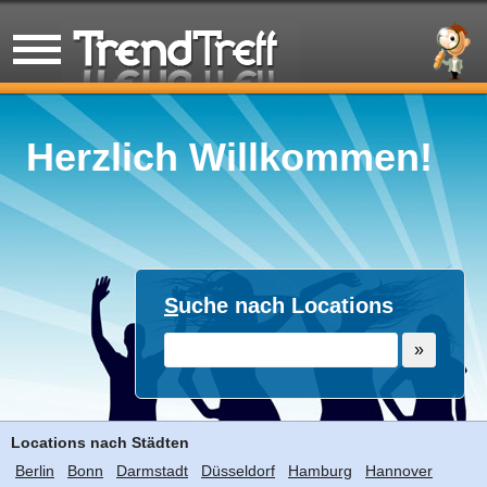
Herzlich Willkommen!
S
uche nach Locations
Locations nach Städten
Berlin
Bonn
Darmstadt
Düsseldorf
Hamburg
Hannover