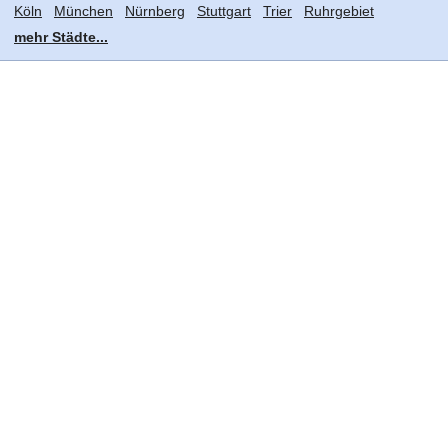
Köln
München
Nürnberg
Stuttgart
Trier
Ruhrgebiet
mehr Städte...