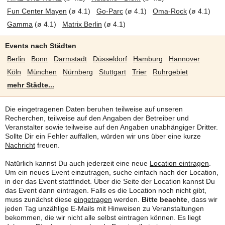
Fun Center Mayen
(ø 4.1)
Go-Parc
(ø 4.1)
Oma-Rock
(ø 4.1)
Gamma
(ø 4.1)
Matrix Berlin
(ø 4.1)
Events nach Städten
Berlin
Bonn
Darmstadt
Düsseldorf
Hamburg
Hannover
Köln
München
Nürnberg
Stuttgart
Trier
Ruhrgebiet
mehr Städte...
Die eingetragenen Daten beruhen teilweise auf unseren
Recherchen, teilweise auf den Angaben der Betreiber und
Veranstalter sowie teilweise auf den Angaben unabhängiger Dritter.
Sollte Dir ein Fehler auffallen, würden wir uns über eine kurze
Nachricht
freuen.
Natürlich kannst Du auch jederzeit eine neue
Location eintragen
.
Um ein neues Event einzutragen, suche einfach nach der Location,
in der das Event stattfindet. Über die Seite der Location kannst Du
das Event dann eintragen. Falls es die Location noch nicht gibt,
muss zunächst diese
eingetragen
werden.
Bitte beachte
, dass wir
jeden Tag unzählige E-Mails mit Hinweisen zu Veranstaltungen
bekommen, die wir nicht alle selbst eintragen können. Es liegt